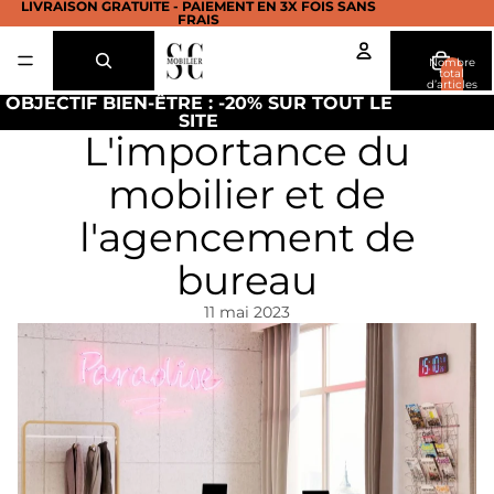
LIVRAISON GRATUITE - PAIEMENT EN 3X FOIS SANS
FRAIS
Nombre
total
d’articles
dans le
OBJECTIF BIEN-ÊTRE : -20% SUR TOUT LE
panier: 0
SITE
L'importance du
mobilier et de
l'agencement de
bureau
11 mai 2023