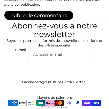
Veuillez noter que les commentaires doivent être approuvés
avant leur publication.
Publier le commentaire
Abonnez-vous à notre
newsletter
Soyez les premiers informés des nouvelles collections et
des offres spéciales.
E-mail
Facebook
Instagram
Youtube
Tiktok
Twitter
Politique de remboursement
Politique de confidentialité
Conditions d’utilisation
Moyens de paiement
Politique d’expédition
Mentions légales
© 2026
SC Mobilier