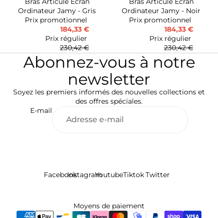
Bras Articulé Écran
Bras Articulé Écran
-20%
-20%
Ordinateur Jamy - Gris
Ordinateur Jamy - Noir
Prix promotionnel
Prix promotionnel
184,33 €
184,33 €
Prix régulier
Prix régulier
230,42 €
230,42 €
Abonnez-vous à notre
newsletter
Soyez les premiers informés des nouvelles collections et
des offres spéciales.
E-mail
Facebook
Instagram
Youtube
Tiktok
Twitter
Politique de remboursement
Politique de confidentialité
Conditions d’utilisation
Moyens de paiement
Politique d’expédition