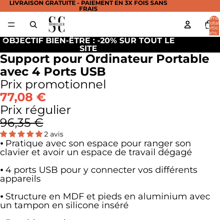
LIVRAISON GRATUITE - PAIEMENT EN 3X FOIS SANS
FRAIS
Nomb
total
d’artic
dans 
panier:
OBJECTIF BIEN-ÊTRE : -20% SUR TOUT LE
SITE
Support pour Ordinateur Portable
avec 4 Ports USB
Prix promotionnel
77,08 €
Prix régulier
96,35 €
2 avis
⦁ Pratique avec son espace pour ranger son
clavier et avoir un espace de travail dégagé
⦁ 4 ports USB pour y connecter vos différents
appareils
⦁ Structure en MDF et pieds en aluminium avec
un tampon en silicone inséré