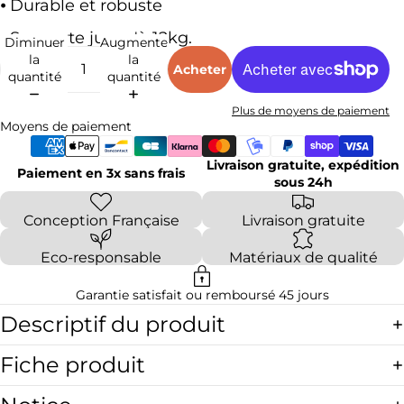
⦁ Durable et robuste
⦁ Supporte jusqu'à 12kg.
Diminuer
Augmenter
la
la
Acheter
quantité
quantité
Plus de moyens de paiement
Moyens de paiement
Livraison gratuite, expédition
Paiement en 3x sans frais
sous 24h
Conception Française
Livraison gratuite
Eco-responsable
Matériaux de qualité
Garantie satisfait ou remboursé 45 jours
Descriptif du produit
Fiche produit