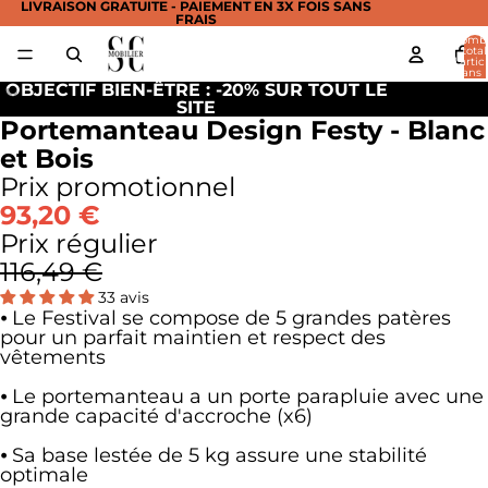
LIVRAISON GRATUITE - PAIEMENT EN 3X FOIS SANS
FRAIS
Nomb
total
d’artic
dans 
panier:
OBJECTIF BIEN-ÊTRE : -20% SUR TOUT LE
re
re
SITE
a
a
Portemanteau Design Festy - Blanc
déo
déo
et Bois
Prix promotionnel
93,20 €
Prix régulier
116,49 €
33 avis
⦁ Le Festival se compose de 5 grandes patères
pour un parfait maintien et respect des
vêtements
⦁ Le portemanteau a un porte parapluie avec une
grande capacité d'accroche (x6)
⦁ Sa base lestée de 5 kg assure une stabilité
optimale